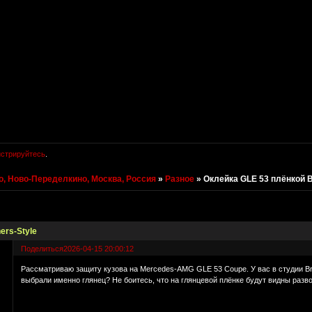
истрируйтесь
.
, Ново-Переделкино, Москва, Россия
»
Разное
»
Оклейка GLE 53 плёнкой B
ers-Style
Поделиться
2026-04-15 20:00:12
Рассматриваю защиту кузова на Mercedes-AMG GLE 53 Coupe. У вас в студии Bro
выбрали именно глянец? Не боитесь, что на глянцевой плёнке будут видны раз