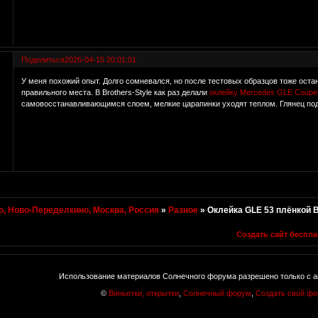
Поделиться
2026-04-15 20:01:01
У меня похожий опыт. Долго сомневался, но после тестовых образцов тоже остан
правильного места. В Brothers-Style как раз делали
оклейку Mercedes GLE Coupe
самовосстанавливающимся слоем, мелкие царапинки уходят теплом. Глянец подч
, Ново-Переделкино, Москва, Россия
»
Разное
»
Оклейка GLE 53 плёнкой B
Создать сайт беспла
Использование материалов Солнечного форума разрешено только с а
©
Виньетки, открытки
,
Солнечный форум
,
Создать свой ф