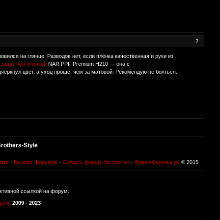
2
овился на глянце. Разводов нет, если плёнка качественная и руки из
 защитной плёнкой
NAR PPF Premium H210 — она с
еркнул цвет, а уход проще, чем за матовой. Рекомендую не бояться.
rothers-Style
тно
·
Каталог форумов
·
Создать форум бесплатно
·
ЖивыеФорумы.ру
© 2015
ктивной ссылкой на форум.
орум
,
2009 - 2023