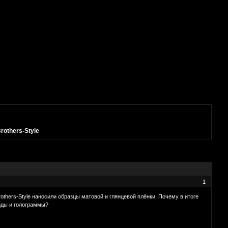
rothers-Style
1
thers-Style наносили образцы матовой и глянцевой плёнки. Почему в итоге
воды и голограммы?