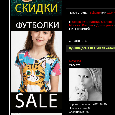
Привет, Гость!
Войдите
или
зарег
»
Доска объявлений Солнцево
Москва, Россия
»
Дом и дача
СИП панелей
Страница:
1
Лучшие дома из СИП панелей
lkoskina
Магистр
Зарегистрирован
: 2025-02-02
Приглашений:
0
Сообщений:
756