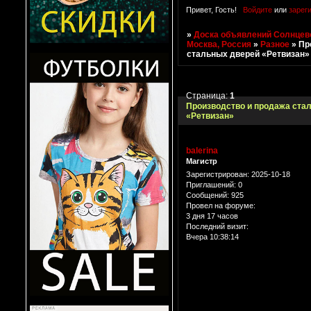
Привет, Гость!
Войдите
или
зарег
»
Доска объявлений Солнцево
Москва, Россия
»
Разное
»
Пр
стальных дверей «Ретвизан»
Страница:
1
Производство и продажа ста
«Ретвизан»
balerina
Магистр
Зарегистрирован
: 2025-10-18
Приглашений:
0
Сообщений:
925
Провел на форуме:
3 дня 17 часов
Последний визит:
Вчера 10:38:14