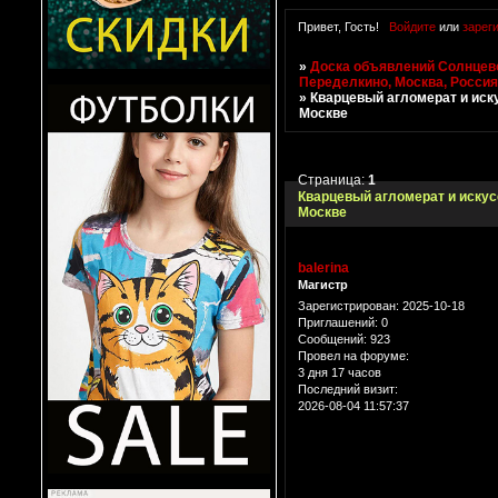
Привет, Гость!
Войдите
или
зарег
»
Доска объявлений Солнцево
Переделкино, Москва, Росси
»
Кварцевый агломерат и иск
Москве
Страница:
1
Кварцевый агломерат и искус
Москве
balerina
Магистр
Зарегистрирован
: 2025-10-18
Приглашений:
0
Сообщений:
923
Провел на форуме:
3 дня 17 часов
Последний визит:
2026-08-04 11:57:37