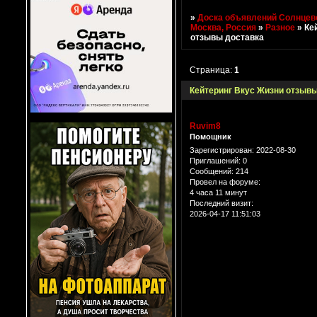
»
Доска объявлений Солнцево
Москва, Россия
»
Разное
»
Ке
отзывы доставка
Страница:
1
Кейтеринг Вкус Жизни отзывы
Ruvim8
Помощник
Зарегистрирован
: 2022-08-30
Приглашений:
0
Сообщений:
214
Провел на форуме:
4 часа 11 минут
Последний визит:
2026-04-17 11:51:03