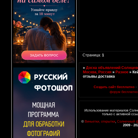
Страница:
1
»
Доска объявлений Солнцево
Москва, Россия
»
Разное
»
Ке
отзывы доставка
Создать сайт бесплатно
·
форум бесплатно
Использование материалов Солн
только с активной ссы
©
Виньетки, открытки
,
Солнечный 
2009 - 20