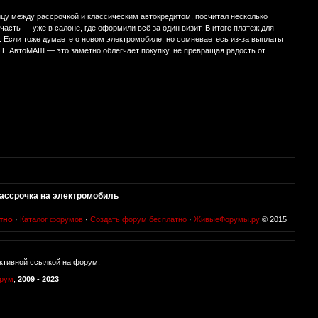
цу между рассрочкой и классическим автокредитом, посчитал несколько
асть — уже в салоне, где оформили всё за один визит. В итоге платеж для
Если тоже думаете о новом электромобиле, но сомневаетесь из-за выплаты
E АвтоМАШ — это заметно облегчает покупку, не превращая радость от
рассрочка на электромобиль
тно
·
Каталог форумов
·
Создать форум бесплатно
·
ЖивыеФорумы.ру
© 2015
ктивной ссылкой на форум.
орум
,
2009 - 2023