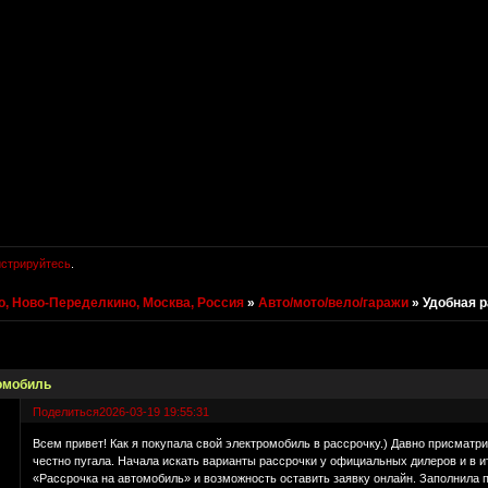
истрируйтесь
.
, Ново-Переделкино, Москва, Россия
»
Авто/мото/вело/гаражи
»
Удобная 
ромобиль
Поделиться
2026-03-19 19:55:31
Всем привет! Как я покупала свой электромобиль в рассрочку.) Давно присматр
честно пугала. Начала искать варианты рассрочки у официальных дилеров и в 
«Рассрочка на автомобиль» и возможность оставить заявку онлайн. Заполнила п