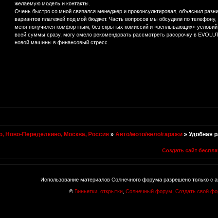
желаемую модель и контакты.
Очень быстро со мной связался менеджер и проконсультировал, объяснил разни
вариантов платежей под мой бюджет. Часть вопросов мы обсудили по телефону, ч
меня получился комфортным, без скрытых комиссий и «всплывающих» условий. 
всей суммы сразу, могу смело рекомендовать рассмотреть рассрочку в EVOLUT
новой машины в финансовый стресс.
, Ново-Переделкино, Москва, Россия
»
Авто/мото/вело/гаражи
»
Удобная 
Создать сайт беспла
Использование материалов Солнечного форума разрешено только с а
©
Виньетки, открытки
,
Солнечный форум
,
Создать свой ф