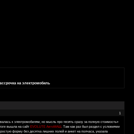
рассрочка на электромобиль
1
ивалась к электромобилям, но мысль про «взять сразу за полную стоимость»
итоге вышла на сайт
EVOLUTE АвтоМАШ
. Там как раз был раздел с условиями
ростую форму без десятка лишних полей и анкет на полчаса, указала