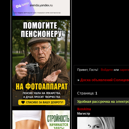
Привет, Гость!
Войдите
или
зарег
»
Доска объявлений Солнцево
Страница:
1
Удобная рассрочка на элект
lkoskina
Магистр