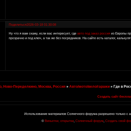
Поделиться
2026-03-18 01:30:08
Ну что я вам скажу, если вас интересует, где
авто под заказ россия
из Европы пр
прозрачно и под ключ, а так же без посредников. На сайте есть каталог, калькул
, Ново-Переделкино, Москва, Россия
»
Авто/мото/вело/гаражи
»
Где в Рос
Создать сайт беспла
Использование материалов Солнечного форума разрешено только с а
©
Виньетки, открытки
,
Солнечный форум
,
Создать свой ф