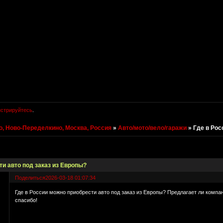
истрируйтесь
.
, Ново-Переделкино, Москва, Россия
»
Авто/мото/вело/гаражи
»
Где в Рос
ти авто под заказ из Европы?
Поделиться
2026-03-18 01:07:34
Где в России можно приобрести авто под заказ из Европы? Предлагает ли компа
спасибо!