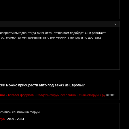
2
иобрести выгодно, тогда AvtoForYou точно вам подойдет. Они работают
ятор, можно так же проверить авто или уточнить вопросы по доставке.
сии можно приобрести авто под заказ из Европы?
тно
·
Каталог форумов
·
Создать форум бесплатно
·
ЖивыеФорумы.ру
© 2015
ктивной ссылкой на форум.
орум
,
2009 - 2023