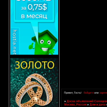
Привет, Гость!
Войдите
или
зарег
»
Доска объявлений Солнцево
Москва, Россия
»
Дом и дача