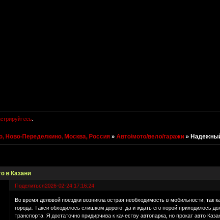
истрируйтесь
.
, Ново-Переделкино, Москва, Россия
»
Авто/мото/вело/гаражи
»
Надежный 
о в Казани
Поделиться
2026-02-24 17:16:24
Во время деловой поездки возникла острая необходимость в мобильности, так 
города. Такси обходилось слишком дорого, да и ждать его порой приходилось 
транспорта. Я достаточно придирчива к качеству автопарка, но прокат авто Каз