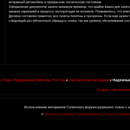
исправный автомобиль в прекрасном техническом состоянии.
Оформление документов заняло минимум времени, что крайне важно для занято
никаких нареканий в процессе эксплуатации не возникло. Понравилось, что компа
Договор составлен грамотно, все пункты понятны и прозрачны. Если вам нужен 
следующий раз обязательно обращусь снова, так как уровень обслуживания соо
, Ново-Переделкино, Москва, Россия
»
Авто/мото/вело/гаражи
»
Надежный 
Создать сайт беспла
Использование материалов Солнечного форума разрешено только с а
©
Виньетки, открытки
,
Солнечный форум
,
Создать свой ф