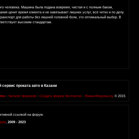
го человека. Машина была подана вовремя, чистая и с полным баком,
ния ценит время клиента и не навязывает лишних услуг, всё четко и по делу.
транспорт для работы без лишней головной боли, это оптимальный выбор. В
тветствует высоким стандартам.
сервис проката авто в Казани
тно
·
Каталог форумов
·
Создать форум бесплатно
·
ЖивыеФорумы.ру
© 2015
ктивной ссылкой на форум.
орум
,
2009 - 2023