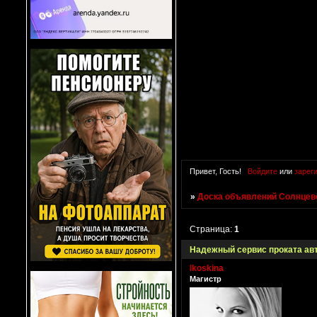
Привет, Гость!
Войдите
или
зарег
»
Доска объявлений Солнцево
Страница:
1
Надежный сервис проката авт
lkoskina
Магистр