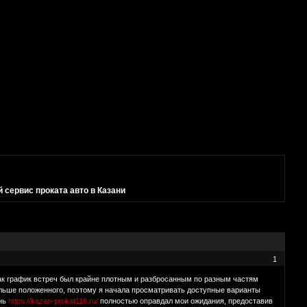
сервис проката авто в Казани
1
как график встреч был крайне плотным и разбросанным по разным частям
дольше положенного, поэтому я начала просматривать доступные варианты
ань
https://kazan-prokat116.ru/
полностью оправдал мои ожидания, предоставив