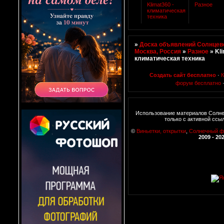
Klimat360 -
Разное
климатическая
техника
»
Доска объявлений Солнцево
Москва, Россия
»
Разное
»
Kli
климатическая техника
Создать сайт бесплатно
·
К
форум бесплатно
Использование материалов Солн
только с активной ссы
©
Виньетки, открытки
,
Солнечный ф
2009 - 20