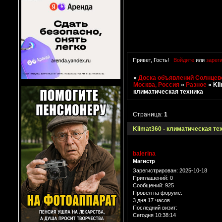
Привет, Гость!
Войдите
или
зарег
»
Доска объявлений Солнцево
Москва, Россия
»
Разное
»
Kli
климатическая техника
Страница:
1
Klimat360 - климатическая те
balerina
Магистр
Зарегистрирован
: 2025-10-18
Приглашений:
0
Сообщений:
925
Провел на форуме:
3 дня 17 часов
Последний визит:
Сегодня 10:38:14