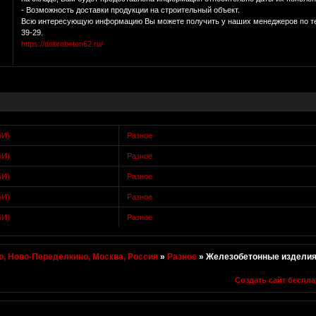
- Возможность доставки продукции на строительный объект.
Всю интересующую информацию Вы можете получить у наших менеджеров по теле
39-29.
https://dobrobeton62.ru/
БИ)
Разное
БИ)
Разное
БИ)
Разное
БИ)
Разное
БИ)
Разное
, Ново-Переделкино, Москва, Россия
»
Разное
»
Железобетонные изделия
Создать сайт беспла