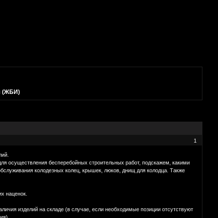
 (ЖБИ)
1
лий.
ля осуществления бесперебойных строительных работ, подскажем, какими
обслуживания колодезных колец, крышек, люков, днищ для колодца. Также
их наценок.
наличия изделий на складе (в случае, если необходимые позиции отсутствуют
ия).