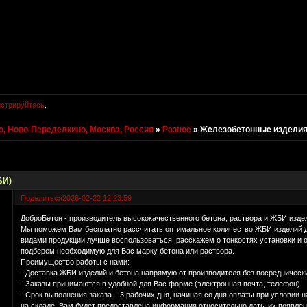
истрируйтесь
.
, Ново-Переделкино, Москва, Россия
»
Разное
»
Железобетонные изделия
БИ)
Поделиться
2026-02-22 12:23:59
ДоброБетон - производитель высококачественного бетона, раствора и ЖБИ изде
Мы поможем Вам бесплатно рассчитать оптимальное количество ЖБИ изделий д
видами продукции лучше воспользоваться, расскажем о тонкостях установки и 
подберем необходимую для Вас марку бетона или раствора.
Преимущество работы с нами:
- Доставка ЖБИ изделий и бетона напрямую от производителя без посредническ
- Заказы принимаются в удобной для Вас форме (электронная почта, телефон).
- Срок выполнения заказа – 3 рабочих дня, начиная со дня оплаты при условии 
на складе, Вам будет предоставлена информация относительно даты их появлен