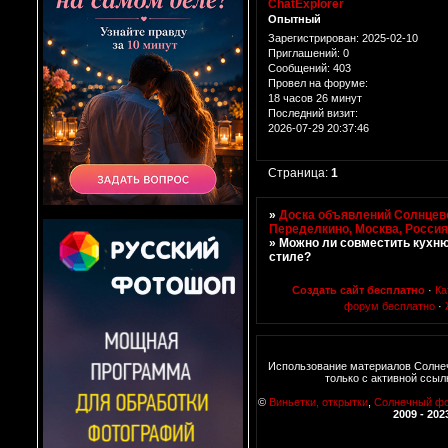
ChatExplorer
Опытный
Зарегистрирован
: 2025-02-10
Приглашений:
0
Сообщений:
403
Провел на форуме:
18 часов 26 минут
Последний визит:
2026-07-29 20:37:46
Страница:
1
»
Доска объявлений Солнцево
Переделкино, Москва, Росси
»
Можно ли совместить кухню
стиле?
Создать сайт бесплатно
·
Ка
форум бесплатно
·
Использование материалов Солне
только с активной ссыл
©
Виньетки, открытки
,
Солнечный ф
2009 - 202