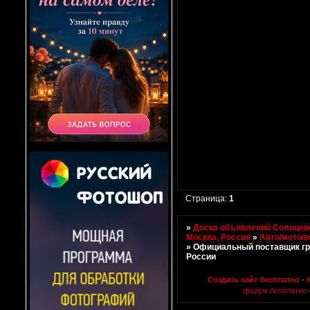
Страница:
1
»
Доска объявлений Солнцево
Москва, Россия
»
Авто/мото/в
»
Официальный поставщик гру
России
Создать сайт бесплатно
·
форум бесплатно