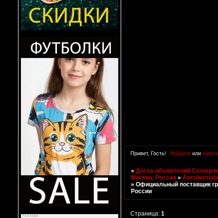
Привет, Гость!
Войдите
или
зарег
»
Доска объявлений Солнцево
Москва, Россия
»
Авто/мото/в
»
Официальный поставщик гру
России
Страница:
1