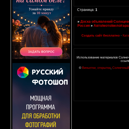
Страница:
1
»
Доска объявлений Солнцево
Россия
»
Авто/мото/вело/гар
Создать сайт бесплатно
·
Кат
Использование материалов Солнеч
ссылк
©
Виньетки, открытки
,
Солнечный