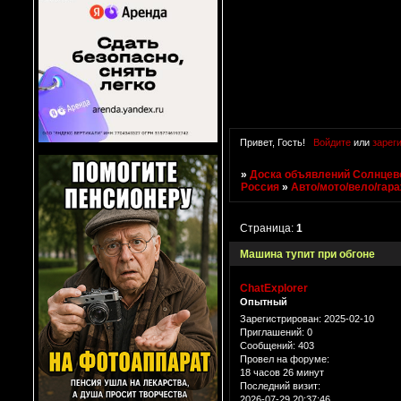
Привет, Гость!
Войдите
или
зарег
»
Доска объявлений Солнцево
Россия
»
Авто/мото/вело/гар
Страница:
1
Машина тупит при обгоне
ChatExplorer
Опытный
Зарегистрирован
: 2025-02-10
Приглашений:
0
Сообщений:
403
Провел на форуме:
18 часов 26 минут
Последний визит:
2026-07-29 20:37:46