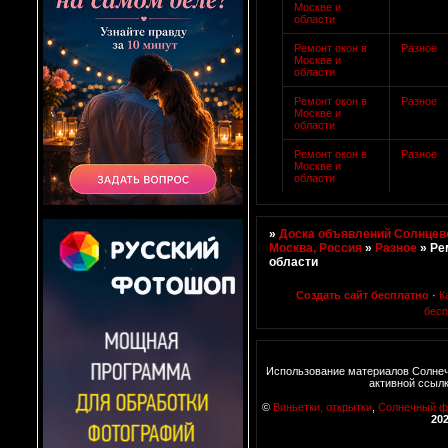
Москве и
области
Ремонт окон в
Разное
Москве и
области
Ремонт окон в
Разное
Москве и
области
Ремонт окон в
Разное
Москве и
области
»
Доска объявлений Солнцево
Москва, Россия
»
Разное
»
Ре
области
Создать сайт бесплатно
·
К
бесп
Использование материалов Солнеч
активной ссыл
©
Виньетки, открытки
,
Солнечный 
20