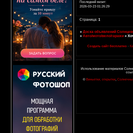
Последний визит:
2026-03-23 01:26:29
Страница:
1
»
Доска объявлений Солнцево
»
Авто/мото/вело/гаражи
»
Хо
Создать сайт бесплатно
·
К
Использование материалов Солне
ссыл
©
Виньетки, открытки
,
Солнечны