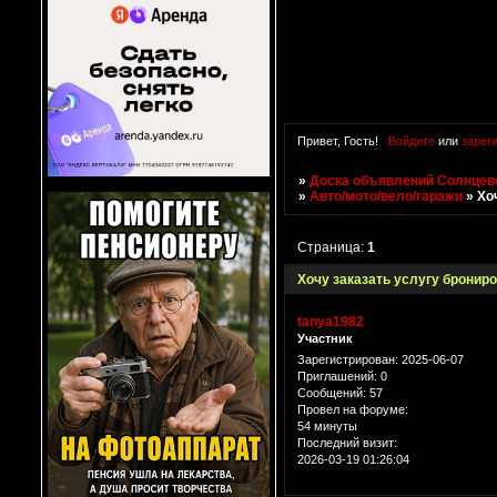
Привет, Гость!
Войдите
или
зарег
»
Доска объявлений Солнцево
»
Авто/мото/вело/гаражи
»
Хо
Страница:
1
Хочу заказать услугу бронир
tanya1982
Участник
Зарегистрирован
: 2025-06-07
Приглашений:
0
Сообщений:
57
Провел на форуме:
54 минуты
Последний визит:
2026-03-19 01:26:04