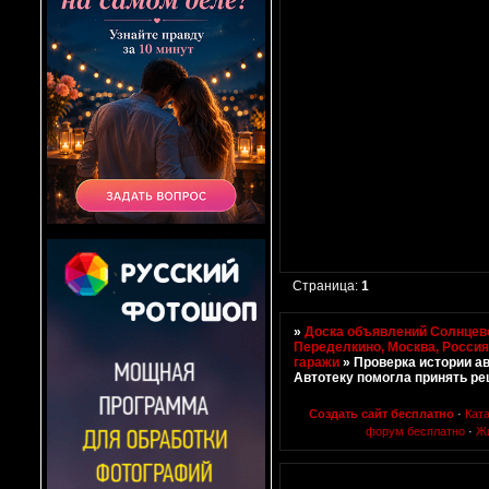
Страница:
1
»
Доска объявлений Солнцево
Переделкино, Москва, Росси
гаражи
»
Проверка истории ав
Автотеку помогла принять р
Создать сайт бесплатно
·
Кат
форум бесплатно
·
Ж