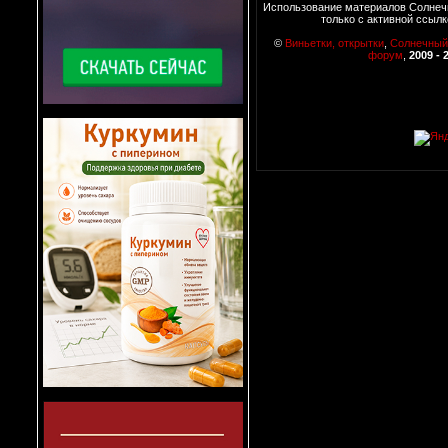
Использование материалов Солнеч
только с активной ссылк
©
Виньетки, открытки
,
Солнечный
форум
,
2009 - 