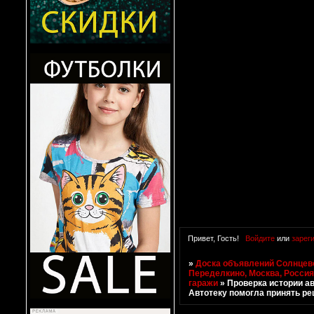
Привет, Гость!
Войдите
или
зарег
»
Доска объявлений Солнцево
Переделкино, Москва, Росси
гаражи
»
Проверка истории ав
Автотеку помогла принять р