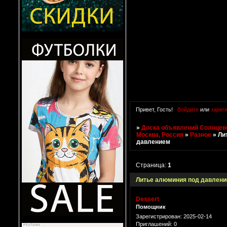
Привет, Гость!
Войдите
или
зарег
»
Доска объявлений Солнцево
Москва, Россия
»
Разное
»
Ли
давлением
Страница:
1
Литье алюминия под давлен
Dessert
Помощник
Зарегистрирован
: 2025-02-14
Приглашений:
0