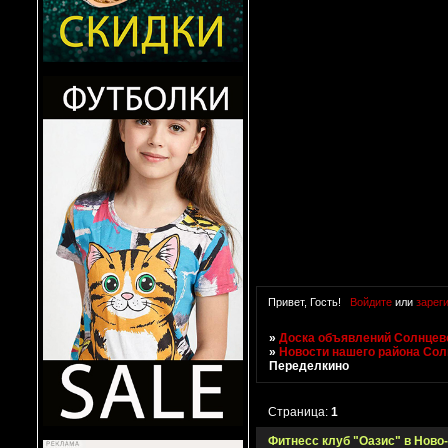
Привет, Гость!
Войдите
или
зарег
»
Доска объявлений Солнцево
»
Новости нашего района Со
Переделкино
Страница:
1
Фитнесс клуб "Оазис" в Ново