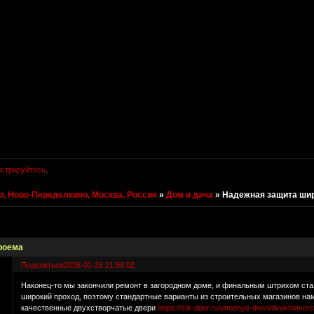
истрируйтесь
.
, Ново-Переделкино, Москва, Россия
»
Дом и дача
»
Надежная защита шир
роема
Поделиться
2026-01-26 21:58:02
Наконец-то мы закончили ремонт в загородном доме, и финальным штрихом стал
широкий проход, поэтому стандартные варианты из строительных магазинов на
качественные двухстворчатые двери
https://stk-door.ru/vhodnye-dveri/dvukhstvor