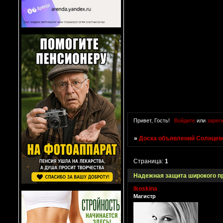
Привет, Гость!
Войдите
или
зарег
»
Доска объявлений Солнцево
Страница:
1
Надежная защита широкого п
lkoskina
Магистр