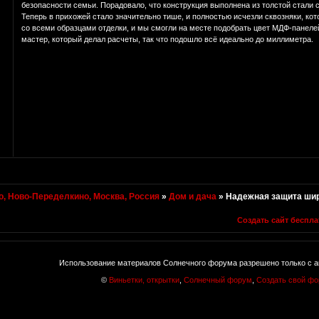
безопасности семьи. Порадовало, что конструкция выполнена из толстой стали 
Теперь в прихожей стало значительно тише, и полностью исчезли сквозняки, ко
со всеми образцами отделки, и мы смогли на месте подобрать цвет МДФ-панеле
мастер, который делал расчеты, так что подошло всё идеально до миллиметра.
, Ново-Переделкино, Москва, Россия
»
Дом и дача
»
Надежная защита шир
Создать сайт беспла
Использование материалов Солнечного форума разрешено только с а
©
Виньетки, открытки
,
Солнечный форум
,
Создать свой ф