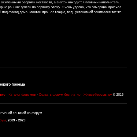
с усиленными ребрами жесткости, а внутри находится плотный наполнитель.
торые раньше гуляли по первому этажу. Очень удобно, что замерщик приехал
й под фасад дома. Монтаж прошел гладко, ведь установкой занимался тот же
окого проема
тно
·
Каталог форумов
·
Создать форум бесплатно
·
ЖивыеФорумы.ру
© 2015
ктивной ссылкой на форум.
орум
,
2009 - 2023