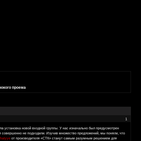
окого проема
1
а установка новой входной группы. У нас изначально был предусмотрен
м совершенно не подходили. Изучив множество предложений, мы поняли, что
chatyye
от производителя «СТК» станут самым разумным решением для