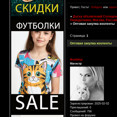
Привет, Гость!
Войдите
или
зарег
»
Доска объявлений Солнцево
Переделкино, Москва, Росси
»
Оптовая закупка изоленты
Страница:
1
Оптовая закупка изоленты
lkoskina
Магистр
Зарегистрирован
: 2025-02-02
Приглашений:
0
Сообщений:
756
Провел на форуме: