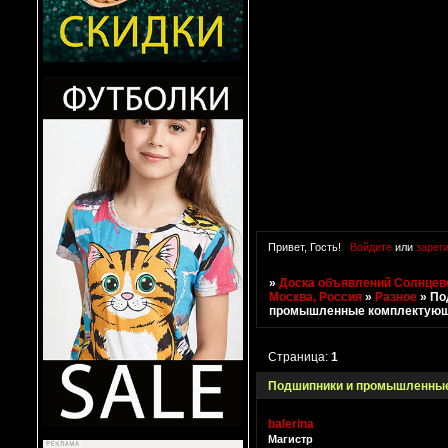
Привет, Гость!
Войдите
или
зарег
»
Доска объявлений Солнцево
Москва, Россия
»
Разное
»
По
промышленные комплектую
Страница:
1
Подшипники и промышленны
balerina
Магистр