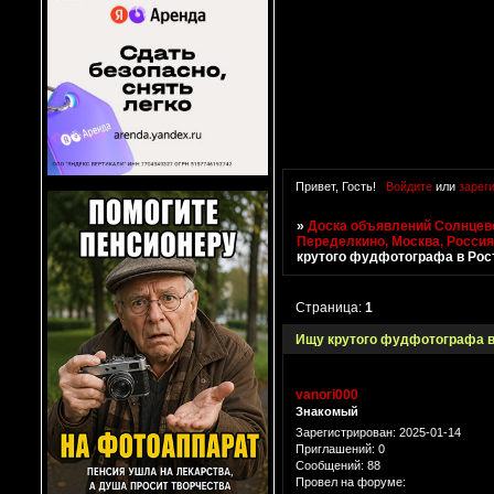
Привет, Гость!
Войдите
или
зарег
»
Доска объявлений Солнцево
Переделкино, Москва, Росси
крутого фудфотографа в Рос
Страница:
1
Ищу крутого фудфотографа в
vanori000
Знакомый
Зарегистрирован
: 2025-01-14
Приглашений:
0
Сообщений:
88
Провел на форуме: