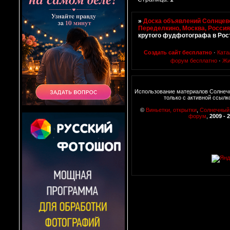
»
Доска объявлений Солнцево
Переделкино, Москва, Росси
крутого фудфотографа в Рос
Создать сайт бесплатно
·
Ката
форум бесплатно
·
Жи
Использование материалов Солнеч
только с активной ссылк
©
Виньетки, открытки
,
Солнечный
форум
,
2009 - 