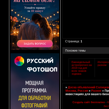
Страница:
1
Похожие темы
Еженедельный
Интересн
астропрогноз на
разном
2019 год для
всех знаков
зодиака
»
Доска объявлений Солнцево
Москва, Россия
»
Разное
»
Пр
инвестициях для вашего биз
Создать сайт бесплатно
·
К
бес