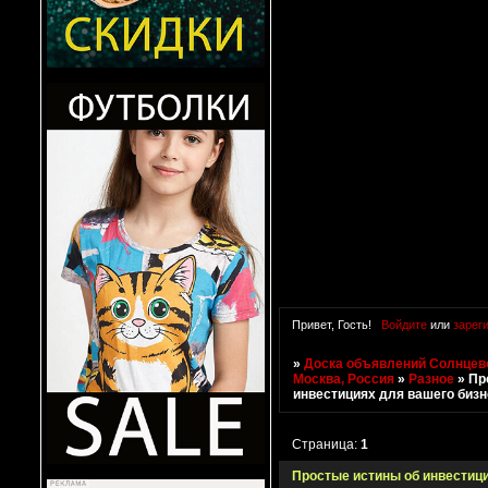
Привет, Гость!
Войдите
или
зарег
»
Доска объявлений Солнцево
Москва, Россия
»
Разное
»
Пр
инвестициях для вашего биз
Страница:
1
Простые истины об инвестици