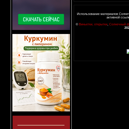
Использование материалов Солнеч
активной ссыл
©
Виньетки, открытки
,
Солнечный 
20