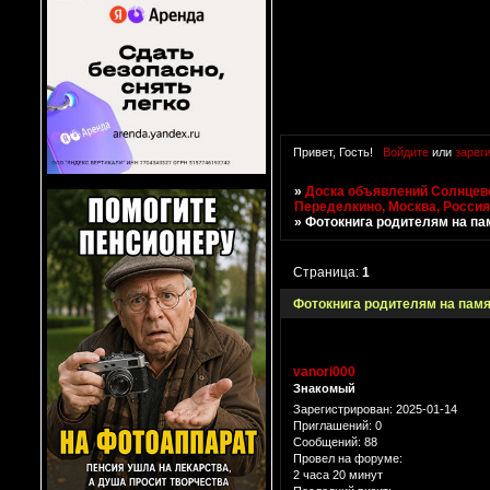
Привет, Гость!
Войдите
или
зарег
»
Доска объявлений Солнцево
Переделкино, Москва, Росси
»
Фотокнига родителям на па
Страница:
1
Фотокнига родителям на пам
vanori000
Знакомый
Зарегистрирован
: 2025-01-14
Приглашений:
0
Сообщений:
88
Провел на форуме:
2 часа 20 минут