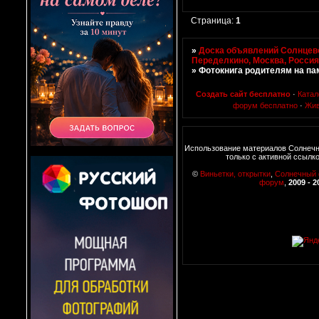
Страница:
1
»
Доска объявлений Солнцево
Переделкино, Москва, Росси
»
Фотокнига родителям на па
Создать сайт бесплатно
·
Катал
форум бесплатно
·
Жив
Использование материалов Солнеч
только с активной ссылк
©
Виньетки, открытки
,
Солнечный
форум
,
2009 - 2