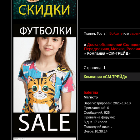
Привет, Гость!
Войдите
или
зарег
»
Доска объявлений Солнцево
Переделкино, Москва, Росси
»
Компания «СМ-ТРЕЙД»
Страница:
1
Компания «СМ-ТРЕЙД»
balerina
Магистр
Зарегистрирован
: 2025-10-18
Приглашений:
0
Сообщений:
925
Провел на форуме:
3 дня 17 часов
Последний визит:
Вчера 10:38:14