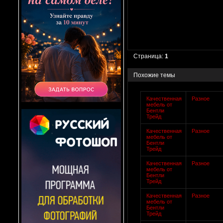
Страница:
1
Похожие темы
Качественная
Разное
мебель от
Бентли
Трейд
Качественная
Разное
мебель от
Бентли
Трейд
Качественная
Разное
мебель от
Бентли
Трейд
Качественная
Разное
мебель от
Бентли
Трейд