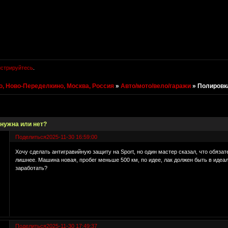
истрируйтесь
.
, Ново-Переделкино, Москва, Россия
»
Авто/мото/вело/гаражи
»
Полировка
нужна или нет?
Поделиться
2025-11-30 16:59:00
Хочу сделать антигравийную защиту на Sport, но один мастер сказал, что обязат
лишнее. Машина новая, пробег меньше 500 км, по идее, лак должен быть в идеал
заработать?
Поделиться
2025-11-30 17:49:37