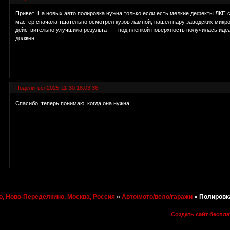
Привет! На новых авто полировка нужна только если есть мелкие дефекты ЛКП с 
мастер сначала тщательно осмотрел кузов лампой, нашёл пару заводских микр
действительно улучшила результат — под плёнкой поверхность получилась идеал
должен.
Поделиться
2025-11-30 18:03:36
Спасибо, теперь понимаю, когда она нужна!
, Ново-Переделкино, Москва, Россия
»
Авто/мото/вело/гаражи
»
Полировка
Создать сайт беспла