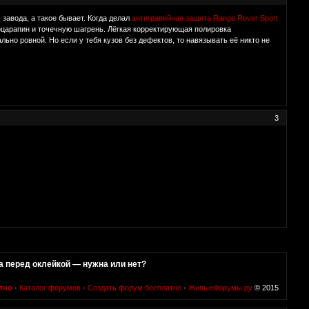
завода, а такое бывает. Когда делал
антигравийная защита Range Rover Sport
оцарапин и точечную шагрень. Лёгкая корректирующая полировка
ьно ровной. Но если у тебя кузов без дефектов, то навязывать её никто не
3
 перед оклейкой — нужна или нет?
тно
·
Каталог форумов
·
Создать форум бесплатно
·
ЖивыеФорумы.ру
© 2015