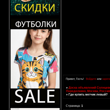
Привет, Гость!
Войдите
или
зарег
»
Доска объявлений Солнцево
Переделкино, Москва, Росси
»
Где купить метчик левый?
Страница:
1