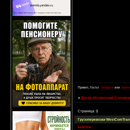
Привет, Гость!
Войдите
или
зарег
»
Доска объявлений Солнцево
Страница:
1
Грузоперевозки WestComTran
balerina