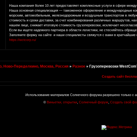
Наша компания более 10 лет предоставляет комплексные услуги в сфере между
Наша основная специализация — таможенное оформление и международные ко
морским, автомобильным, железнодорожным и воздушным транспортом в любую
стоимость и сроки доставки, за счет комбинирования различных маршрутов, нах
нашем лице, снижает итоговую стоимость грузоперевозки, исключает несогласо
Если вы ищете надежного партнера в области логистики, не стесняйтесь обращ
Заполните форму на сайте и наши специалисты свяжутся с вами в кратчайшие 
https://wctcorp.ru/
, Ново-Переделкино, Москва, Россия
»
Разное
»
Грузоперевозки WestCom
Создать сайт беспла
Использование материалов Солнечного форума разрешено только с а
©
Виньетки, открытки
,
Солнечный форум
,
Создать свой ф