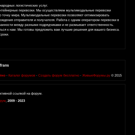
народных логистических услуг.
нтейнерные перевозки. Мы осуществляем мультимодальные перевозки
 точку мира. Мультимодальные перевозки позволяют оптимизировать
ождения отправителя и получателя. Работа с одним оператором перевозки в
ванности между разными подрядчиками и не размывает ответственность.
аться к нам. Мы готовы предложить вам лучшие решения для вашего бизнеса.
сроки.
Trans
тно
·
Каталог форумов
·
Создать форум бесплатно
·
ЖивыеФорумы.ру
© 2015
ктивной ссылкой на форум.
орум
,
2009 - 2023