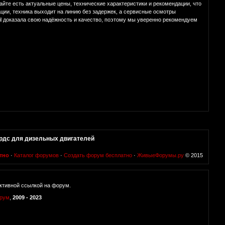
айте есть актуальные цены, технические характеристики и рекомендации, что
ции, техника выходит на линию без задержек, а сервисные осмотры
il доказала свою надёжность и качество, поэтому мы уверенно рекомендуем
рдс для дизельных двигателей
тно
·
Каталог форумов
·
Создать форум бесплатно
·
ЖивыеФорумы.ру
© 2015
ктивной ссылкой на форум.
орум
,
2009 - 2023