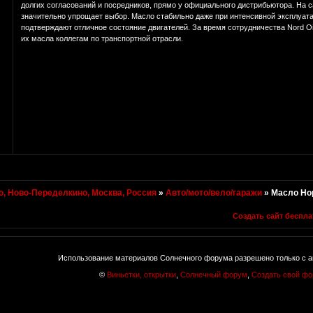
долгих согласований и посредников, прямо у официального дистрибьютора. На с
значительно упрощает выбор. Масло стабильно даже при интенсивной эксплуата
подтверждают отличное состояние двигателей. За время сотрудничества Nord O
их масла коллегам по транспортной отрасли.
, Ново-Переделкино, Москва, Россия
»
Авто/мото/вело/гаражи
»
Масло Но
Создать сайт беспла
Использование материалов Солнечного форума разрешено только с а
©
Виньетки, открытки
,
Солнечный форум
,
Создать свой ф