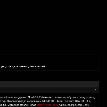
рдс для дизельных двигателей
1
рейти на продукцию Nord Oil. Работаем с парком автобусов и спецтехники,
атур. Около полугода используем NORD OIL Diesel Premium 10W-30 CK-4,
оплива. Моторное масло Нордс
https://nords-oil.ru/
заказываем онлайн, без