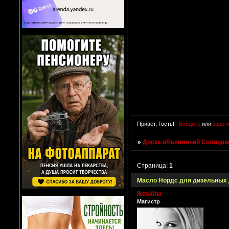
Привет, Гость!
Войдите
или
зарег
»
Доска объявлений Солнцево
Страница:
1
Масло Нордс для дизельных 
lkoskina
Магистр