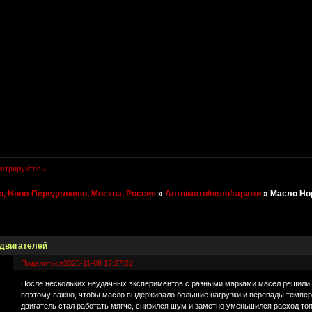
истрируйтесь
.
, Ново-Переделкино, Москва, Россия
»
Авто/мото/вело/гаражи
»
Масло Но
двигателей
Поделиться
2025-11-08 17:27:22
После нескольких неудачных экспериментов с разными марками масел решили пе
поэтому важно, чтобы масло выдерживало большие нагрузки и перепады темпер
двигатель стал работать мягче, снизился шум и заметно уменьшился расход т