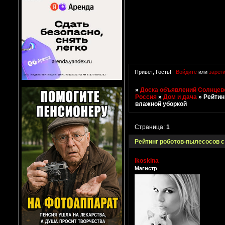
Привет, Гость!
Войдите
или
зарег
»
Доска объявлений Солнцево
Россия
»
Дом и дача
»
Рейтин
влажной уборкой
Страница:
1
Рейтинг роботов-пылесосов с
lkoskina
Магистр