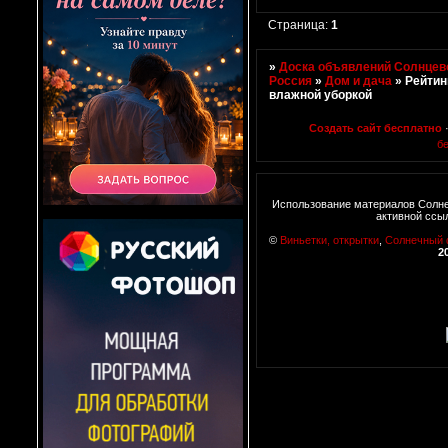
Страница:
1
»
Доска объявлений Солнцево
Россия
»
Дом и дача
»
Рейтин
влажной уборкой
Создать сайт бесплатно
б
Использование материалов Солне
активной ссы
©
Виньетки, открытки
,
Солнечный
2