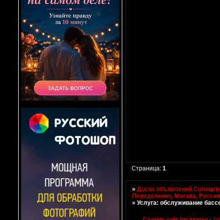
Страница:
1
»
Доска объявлений Солнцево
Переделкино, Москва, Росси
»
Услуга: обслуживание басс
Создать сайт бесплатно
·
Ка