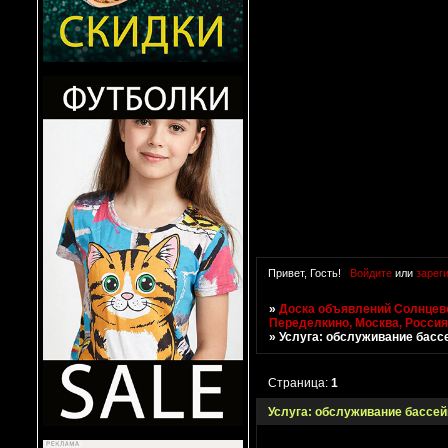
Привет, Гость!
Войдите
или
зарег
»
Доска объявлений Солнцево
Переделкино, Москва, Росси
»
Услуга: обслуживание басс
Страница:
1
Услуга: обслуживание бассей