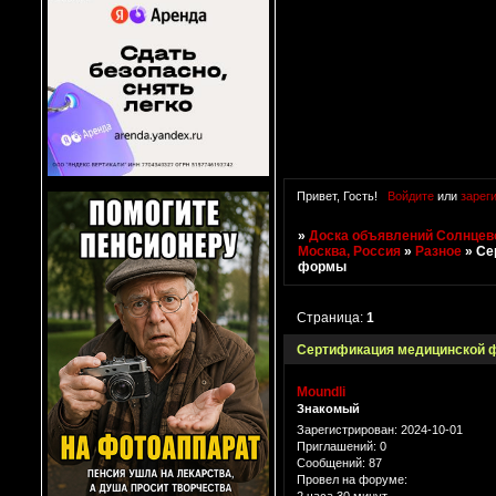
Привет, Гость!
Войдите
или
зарег
»
Доска объявлений Солнцево
Москва, Россия
»
Разное
»
Се
формы
Страница:
1
Сертификация медицинской
Moundli
Знакомый
Зарегистрирован
: 2024-10-01
Приглашений:
0
Сообщений:
87
Провел на форуме: