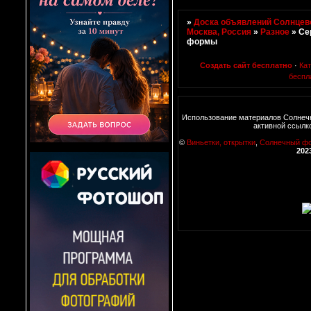
»
Доска объявлений Солнцево
Москва, Россия
»
Разное
»
Се
формы
Создать сайт бесплатно
·
Ка
беспл
Использование материалов Солнечн
активной ссылк
©
Виньетки, открытки
,
Солнечный ф
202