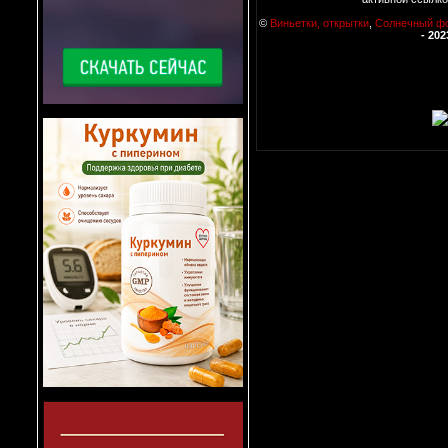
©
Виньетки, открытки
,
Солнечный ф
- 202