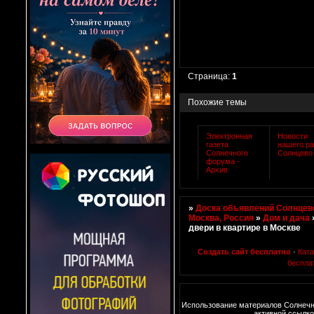
Страница:
1
Похожие темы
Электронная
Новости
газета
нашего р
Солнечного
Солнцево
форума -
Архив
»
Доска объявлений Солнцево
Москва, Россия
»
Дом и дача
двери в квартире в Москве
Создать сайт бесплатно
·
Кат
беспла
Использование материалов Солнечн
активной ссылко