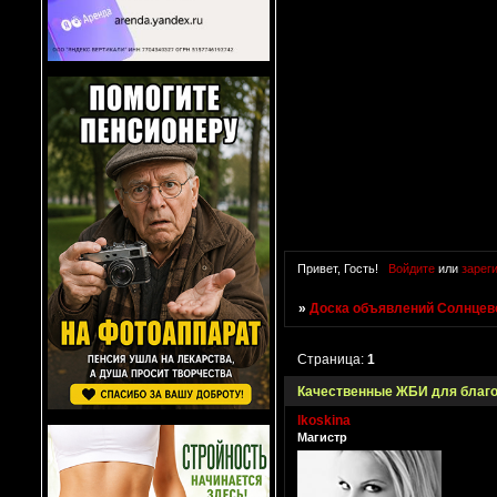
Привет, Гость!
Войдите
или
зарег
»
Доска объявлений Солнцево
Страница:
1
Качественные ЖБИ для благо
lkoskina
Магистр