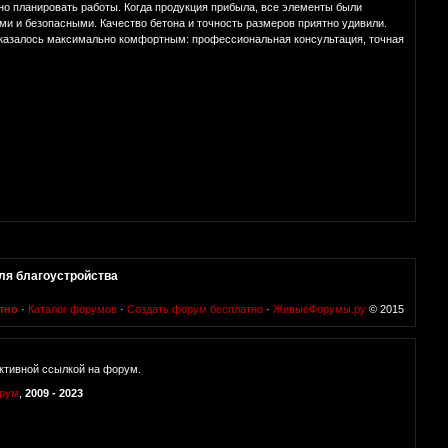
но планировать работы. Когда продукция прибыла, все элементы были
ми и безопасными. Качество бетона и точность размеров приятно удивили.
казалось максимально комфортным: профессиональная консультация, точная
ля благоустройства
тно
·
Каталог форумов
·
Создать форум бесплатно
·
ЖивыеФорумы.ру
© 2015
ктивной ссылкой на форум.
орум
,
2009 - 2023