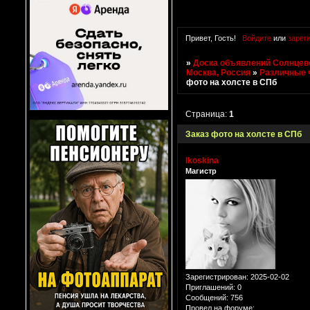
Привет, Гость!
Войдите
или
зарег
»
Доска объявлений Солнцево
Москва, Россия
»
Различные 
фото на холсте в СПб
Страница:
1
Заказ фото на холсте в СПб
lkoskina
Магистр
Зарегистрирован
: 2025-02-02
Приглашений:
0
Сообщений:
756
Провел на форуме: