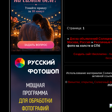
Страница:
1
»
Доска объявлений Солнцево
Москва, Россия
»
Различные 
фото на холсте в СПб
Создать сайт бесплатно
·
К
бесп
Использование материалов Солнеч
активной ссылк
©
Виньетки, открытки
,
Солнечный ф
202