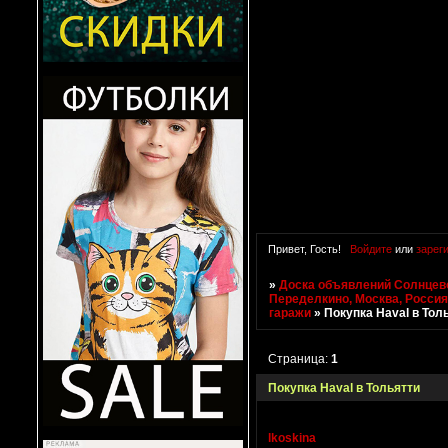
Привет, Гость!
Войдите
или
зарег
»
Доска объявлений Солнцево
Переделкино, Москва, Росси
гаражи
»
Покупка Haval в Тол
Страница:
1
Покупка Haval в Тольятти
lkoskina