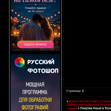
Страница:
1
»
Доска объявлений Солнцево
Переделкино, Москва, Росси
гаражи
»
Покупка Haval в Тол