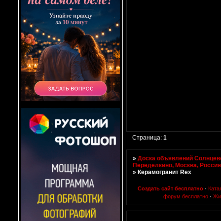
Страница:
1
»
Доска объявлений Солнцево
Переделкино, Москва, Росси
»
Керамогранит Rex
Создать сайт бесплатно
·
Ката
форум бесплатно
·
Жи