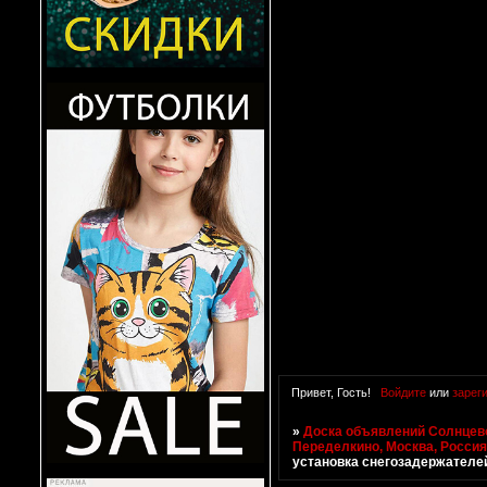
Привет, Гость!
Войдите
или
зарег
»
Доска объявлений Солнцево
Переделкино, Москва, Росси
установка снегозадержателе