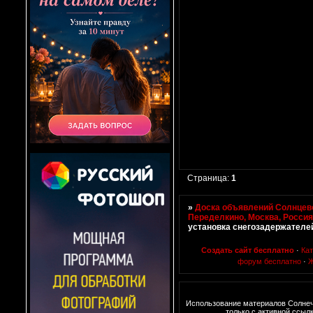
Страница:
1
»
Доска объявлений Солнцево
Переделкино, Москва, Росси
установка снегозадержателе
Создать сайт бесплатно
·
Ка
форум бесплатно
·
Ж
Использование материалов Солне
только с активной ссыл