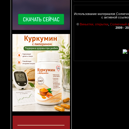
Использование материалов Солнечн
с активной ссылко
©
Виньетки, открытки
,
Солнечный 
2009 - 2