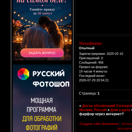
ThreadHunter
Опытный
Зарегистрирован
: 2025-02-10
Приглашений:
0
Сообщений:
456
Провел на форуме:
19 часов 4 минуты
Последний визит:
2026-07-29 20:54:21
Страница:
1
»
Доска объявлений Солнцево
Москва, Россия
»
Дом и дача
фарфор через интернет?
Создать сайт бесплатно
·
Катал
бесплатн