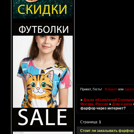
Привет, Гость!
Войдите
или
зарег
»
Доска объявлений Солнцево
Москва, Россия
»
Дом и дача
фарфор через интернет?
Страница:
1
Стоит ли заказывать фарфор 