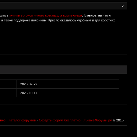
2
ишлось
купить эргономичного кресла для компьютера
. Главное, на что я
 а также поддержка поясницы. Кресло оказалось удобным и для коротких
2026-07-27
2025-10-17
о
тно
·
Каталог форумов
·
Создать форум бесплатно
·
ЖивыеФорумы.ру
© 2015