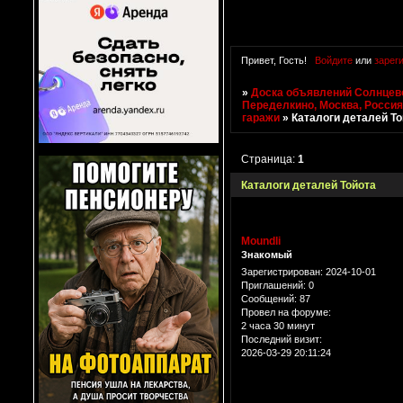
Привет, Гость!
Войдите
или
зарег
»
Доска объявлений Солнцево
Переделкино, Москва, Росси
гаражи
»
Каталоги деталей Т
Страница:
1
Каталоги деталей Тойота
Moundli
Знакомый
Зарегистрирован
: 2024-10-01
Приглашений:
0
Сообщений:
87
Провел на форуме:
2 часа 30 минут
Последний визит:
2026-03-29 20:11:24