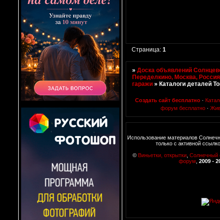
Страница:
1
»
Доска объявлений Солнцево
Переделкино, Москва, Росси
гаражи
»
Каталоги деталей Т
Создать сайт бесплатно
·
Катал
форум бесплатно
·
Жив
Использование материалов Солнеч
только с активной ссылк
©
Виньетки, открытки
,
Солнечный
форум
,
2009 - 2