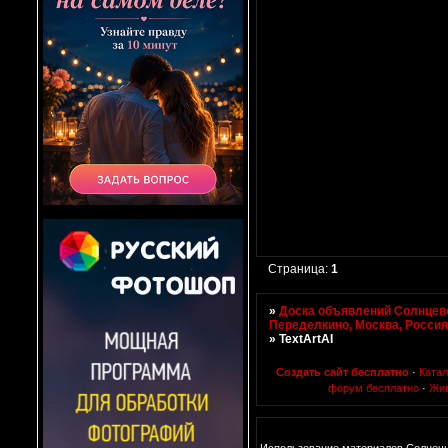
Страница:
1
»
Доска объявлений Солнцево
Переделкино, Москва, Росси
»
TextArtAI
Создать сайт бесплатно
·
Ката
форум бесплатно
·
Жи