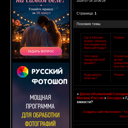
2026-07-16 10:06:28
Страница:
1
Похожие темы
Где в Москве
Разное
можно заказать
нестандартные
баки для воды?
Что такое
Очумелы
ландшафтный
ручки,
дизайн?
домашни
мастер, 
Куда девать
Разное
пластик?
»
Доска объявлений Солнцево
Москва, Россия
»
Беседка
»
Г
емкости?
Создать сайт бесплатно
·
Ка
бесп