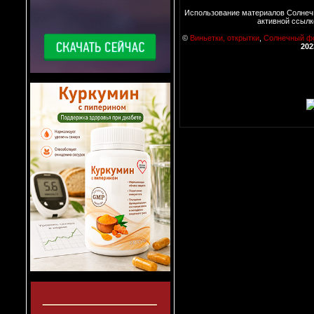
Использование материалов Солнеч
активной ссылк
©
Виньетки, открытки
,
Солнечный ф
202