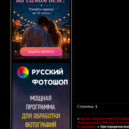
Страница:
1
»
Доска объявлений Солнцево
Переделкино, Москва, Росси
и здоровья
»
Уретерореноскоп