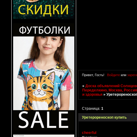
Привет, Гость!
Войдите
или
зарег
»
Доска объявлений Солнцево
Переделкино, Москва, Росси
и здоровья
»
Уретерореноскоп
Страница:
1
Уретерореноскоп купить
cheerful