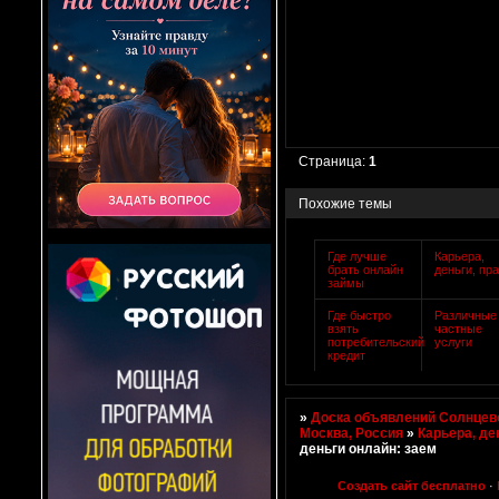
Страница:
1
Похожие темы
Где лучше
Карьера,
брать онлайн
деньги, пр
займы
Где быстро
Различные
взять
частные
потребительский
услуги
кредит
»
Доска объявлений Солнцево
Москва, Россия
»
Карьера, де
деньги онлайн: заем
Создать сайт бесплатно
·