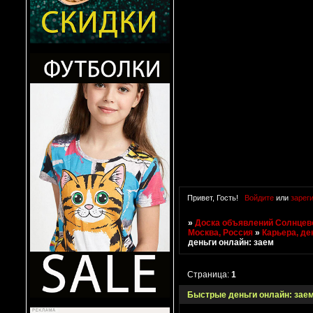
Привет, Гость!
Войдите
или
зарег
»
Доска объявлений Солнцево
Москва, Россия
»
Карьера, де
деньги онлайн: заем
Страница:
1
Быстрые деньги онлайн: зае