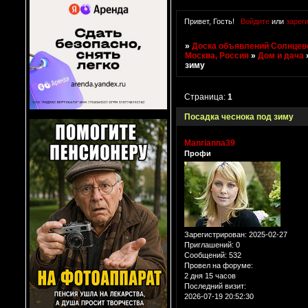
Привет, Гость!
Войдите
или
зарег
»
Доска объявлений Солнцево
Москва, Россия
»
Дом и дача
зиму
Страница:
1
Посадка чеснока под зиму
Manrianna39
Профи
Зарегистрирован
: 2025-02-27
Приглашений:
0
Сообщений:
532
Провел на форуме:
2 дня 15 часов
Последний визит:
2026-07-19 20:52:30