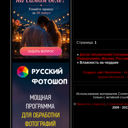
Страница:
1
»
Доска объявлений Солнцево
Переделкино, Москва, Росси
»
Влажность на чердаке
Создать сайт бесплатно
·
Ка
форум бесплатно
·
Использование материалов Солне
только с активной ссыл
©
Виньетки, открытки
,
Солнечный ф
2009 - 202