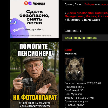
Привет, Гость!
Войдите
или
зарег
»
Доска объявлений Солнцево
Переделкино, Москва, Росси
»
Влажность на чердаке
Страница:
1
Влажность на чердаке
Satur
Участник
Зарегистрирован
: 2022-12-20
Приглашений:
0
Сообщений:
30
Пол:
Мужской
Возраст:
34
[1992-04-06]
Провел на форуме:
2 часа 35 минут