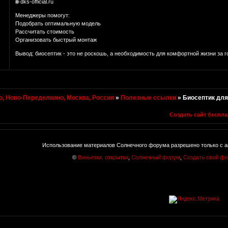
🌐 dks-official.ru
Менеджеры помогут:
Подобрать оптимальную модель
Рассчитать стоимость
Организовать быстрый монтаж
Вывод: биосептик - это не роскошь, а необходимость для комфортной жизни за 
, Ново-Переделкино, Москва, Россия
»
Полезные ссылки
»
Биосептик для
Создать сайт беспла
Использование материалов Солнечного форума разрешено только с а
©
Виньетки, открытки
,
Солнечный форум
,
Создать свой ф