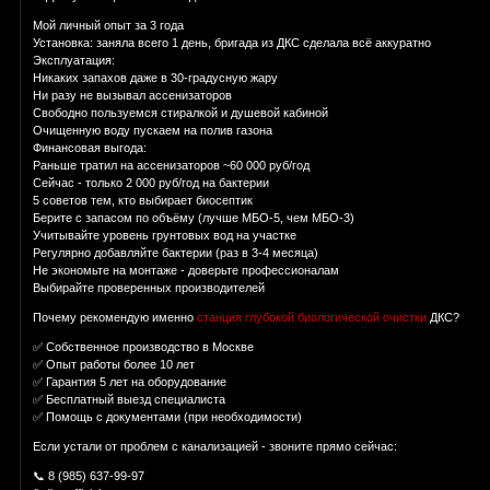
Мой личный опыт за 3 года
Установка: заняла всего 1 день, бригада из ДКС сделала всё аккуратно
Эксплуатация:
Никаких запахов даже в 30-градусную жару
Ни разу не вызывал ассенизаторов
Свободно пользуемся стиралкой и душевой кабиной
Очищенную воду пускаем на полив газона
Финансовая выгода:
Раньше тратил на ассенизаторов ~60 000 руб/год
Сейчас - только 2 000 руб/год на бактерии
5 советов тем, кто выбирает биосептик
Берите с запасом по объёму (лучше МБО-5, чем МБО-3)
Учитывайте уровень грунтовых вод на участке
Регулярно добавляйте бактерии (раз в 3-4 месяца)
Не экономьте на монтаже - доверьте профессионалам
Выбирайте проверенных производителей
Почему рекомендую именно
станция глубокой биологической очистки
ДКС?
✅ Собственное производство в Москве
✅ Опыт работы более 10 лет
✅ Гарантия 5 лет на оборудование
✅ Бесплатный выезд специалиста
✅ Помощь с документами (при необходимости)
Если устали от проблем с канализацией - звоните прямо сейчас:
📞 8 (985) 637-99-97