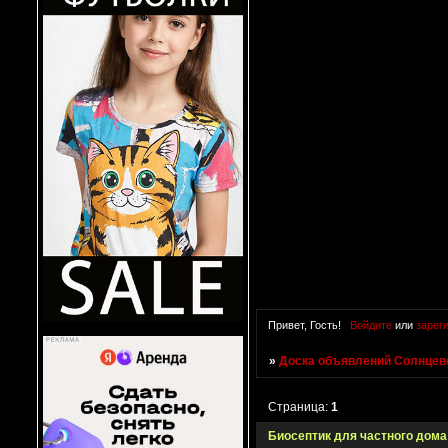
Привет, Гость!
Войдите
или
зарег
»
Доска объявлений Солнцево
Страница:
1
Биосептик для частного дома