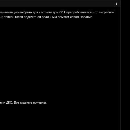
1
ю канализацию выбрать для частного дома?" Перепробовал всё - от выгребной
С и теперь готов поделиться реальным опытом использования.
нии ДКС. Вот главные причины: