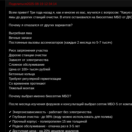
Поделиться
2025-08-19 12:34:14
Всем привет! Три года назад я, как и многие из вас, мучился с вопросом: "Каку
ямы до дорогих станций очистки. В итоге остановился на биосептике МБО от ДК
Почему я отказался от других вариантов?
Выгребная яма
Вечные запахи
Постоянные вызовы ассенизаторов (каждые 2 месяца по 5-7 тысяч)
Риск загрязнения участка
Дорогие станции очистки
Зависят от электричества
Сложное обслуживание
Цена от 100+ тысяч рублей
Бетонные кольца
Требуют регулярной герметизации
Со временем протекают
Тяжелый монтаж
Почему выбрал именно биосептик МБО?
После месяца изучения форумов и консультаций выбрал септик МБО-5 от компа
✔ Энергонезависимость - работает без электричества
✔ Глубокая очистка - до 98% (воду можно использовать для полива)
✔ Прочный корпус - полипропилен 15 мм толщиной
✔ Редкое обслуживание - откачка раз в 3-5 лет
✔ Доступная цена - на 20% дешевле аналогов