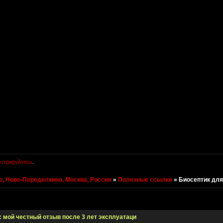
истрируйтесь
.
, Ново-Переделкино, Москва, Россия
»
Полезные ссылки
»
Биосептик для
: мой честный отзыв после 3 лет эксплуатаци