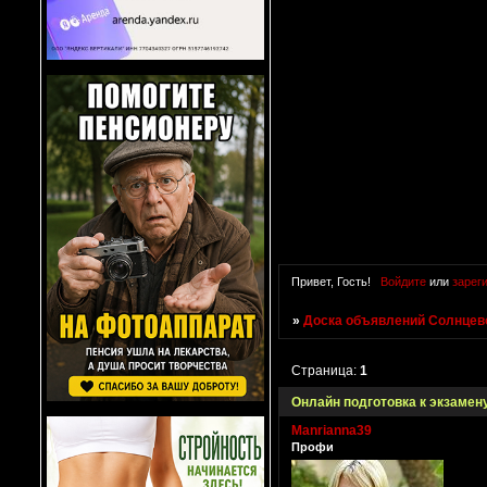
Привет, Гость!
Войдите
или
зарег
»
Доска объявлений Солнцево
Страница:
1
Онлайн подготовка к экзамен
Manrianna39
Профи