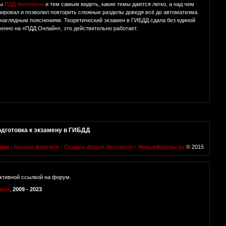
ты
ПДД бесплатно
и тем самым видеть, какие темы даются легко, а над чем
нировал и позволил повторить сложные разделы доведя всё до автоматизма.
я наглядным пояснениям. Теоретический экзамен в ГИБДД сдала без единой
енно на «ПДД Онлайн», это действительно работает.
дготовка к экзамену в ГИБДД
тно
·
Каталог форумов
·
Создать форум бесплатно
·
ЖивыеФорумы.ру
© 2015
ктивной ссылкой на форум.
орум
,
2009 - 2023