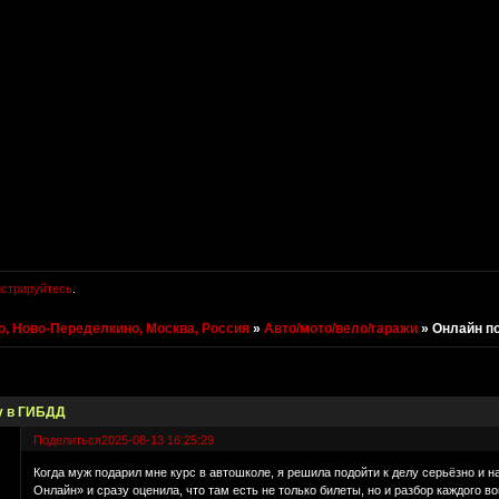
истрируйтесь
.
, Ново-Переделкино, Москва, Россия
»
Авто/мото/вело/гаражи
»
Онлайн по
у в ГИБДД
Поделиться
2025-08-13 16:25:29
Когда муж подарил мне курс в автошколе, я решила подойти к делу серьёзно и 
Онлайн» и сразу оценила, что там есть не только билеты, но и разбор каждого 