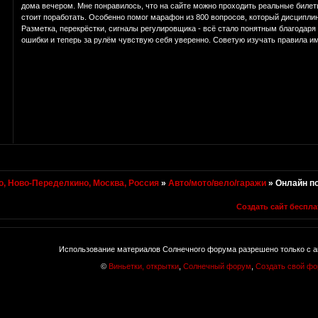
дома вечером. Мне понравилось, что на сайте можно проходить реальные биле
стоит поработать. Особенно помог марафон из 800 вопросов, который дисципли
Разметка, перекрёстки, сигналы регулировщика - всё стало понятным благодар
ошибки и теперь за рулём чувствую себя уверенно. Советую изучать правила им
, Ново-Переделкино, Москва, Россия
»
Авто/мото/вело/гаражи
»
Онлайн по
Создать сайт беспла
Использование материалов Солнечного форума разрешено только с а
©
Виньетки, открытки
,
Солнечный форум
,
Создать свой ф